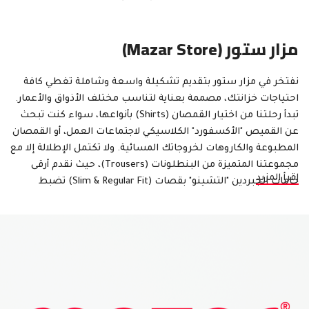
مزار ستور (Mazar Store)
نفتخر في مزار ستور بتقديم تشكيلة واسعة وشاملة تغطي كافة
احتياجات خزانتك، مصممة بعناية لتناسب مختلف الأذواق والأعمار.
تبدأ رحلتنا من اختيار القمصان (Shirts) بأنواعها، سواء كنت تبحث
عن القميص "الأكسفورد" الكلاسيكي لاجتماعات العمل، أو القمصان
المطبوعة والكاروهات لخروجاتك المسائية. ولا تكتمل الإطلالة إلا مع
مجموعتنا المتميزة من البنطلونات (Trousers)، حيث نقدم أرقى
اقرأ المزيد
خامات الجبردين "التشينو" بقصات (Slim & Regular Fit) تضبط
المظهر، بالإضافة إلى الجينز العملي المريح. ولأوقات الراحة
والانطلاق، خصصنا قسماً مميزاً لتيشيرتات البولو (Polo)
والتيشيرتات القطنية الأساسية التي لا غنى عنها.
الجودة لدينا ليست مجرد كلمة وشعار، بل هي معيار صارم نطبقه
في كل قطعة تحمل اسم "مزار ستور". نحن ننتقي خاماتنا بعناية
فائقة، نعتمد على الأقمشة القطنية المعالجة ضد الانكماش وتغير