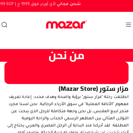
شحن مجاني
لأي أوردر فوق 1999 ج
 1999 EGP |
من نحن
مزار ستور (Mazar Store)
انطلقت رحلة "مزار ستور" برؤية واضحة وهدف محدد: إعادة تعريف
مفهوم "الأناقة العملية" في سوق الأزياء الرجالية. نحن لسنا مجرد
متجر لبيع الملابس، بل نحن وجهة متكاملة للرجل الذي يبحث عن
التوازن المثالي بين المظهر الرسمي الجذاب والراحة اليومية
المطلقة. لقد أدركنا منذ البداية أن الرجل المصري والعربي يحتاج إلى
أزياء تتحدث عن شخصيته، وتوفر له حرية الحركة، وتصمد أمام