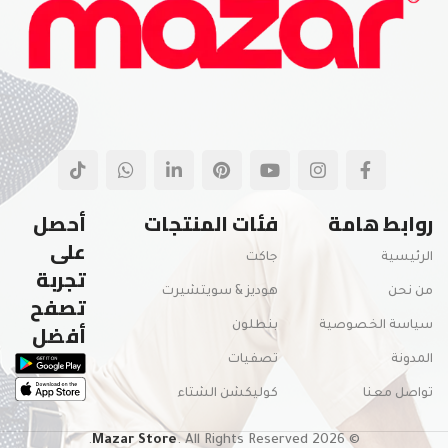
اللون، ونمزجها بنسب مدروسة من "الليكرا" لتمنحك مرونة في
الحركة. نولي اهتماماً دقيقاً بأدق التفاصيل، من جودة الخياطة
والتقفيل الداخلي، وصولاً إلى الأزرار والإكسسوارات، لنضمن لك
منتجاً يعيش طويلاً ويحافظ على رونقه غسلة بعد غسلة.
في مزار ستور، نحن لا نبيع مجرد ملابس، نحن نقدم لك "ستايل"
متكامل يمنحك الثقة في كل خطوة، ونعدك بأن تظل تجربتك معنا
مميزة بأسعار تنافسية وخدمة تليق بك كشريك لنجاحنا.
روابط هامة
فئات المنتجات
أحصل
على
الرئيسية
جاكت
تجربة
من نحن
هوديز & سويتشيرت
تصفح
أفضل
سياسة الخصوصية
بنطلون
المدونة
تصفيات
تواصل معنا
كوليكشن الشتاء
Mazar Store
. All Rights Reserved.
© 2026