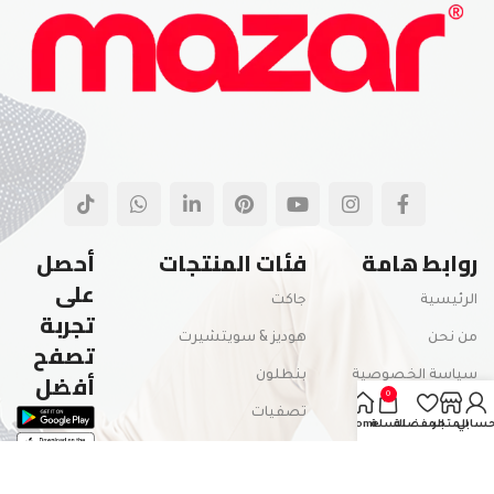
روابط هامة
فئات المنتجات
أحصل
على
الرئيسية
جاكت
تجربة
من نحن
هوديز & سويتشيرت
تصفح
أفضل
سياسة الخصوصية
بنطلون
0
المدونة
تصفيات
سابي
المتجر
المفضلة
السلة
Home
تواصل معنا
كوليكشن الشتاء