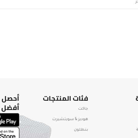
فئات المنتجات
أحصل ع
أفضل
جاكت
هوديز & سويتشيرت
بنطلون