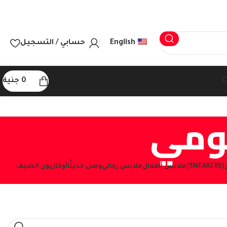
English
حسابي / التسجيل
C
0
جنية
يومي
S)
ملابس أطفال
ملابس رجالي
وصل حديثًا
أوكازيون الصيف