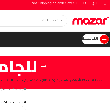
Free
Shipping on order over 1999 EGP |
القـائـمــــــة
للجام
CRAZY OFFERS
أبوات وهاف بوت (BOOTS)
أحذية
تسوق حسب المناسبة
الرئيسية
تسوق
شاهد العروض الحالية
لا توجد منتجات ت