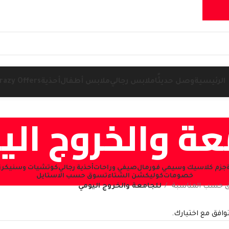
الرئيسية
وصل حديثًا
ملابس رجالي
ملابس أطفال
أحذية
razy Offers
عة والخروج ال
جزم كلاسيك وسيمي فورمال
صيفي وراحات
أحذية رجالي
كوتشيات وسنيكرز (NEAKERS
خصومات
كوليكشن الشتاء
تسوق حسب الاستايل
 حسب المناسبة
للجامعة والخروج اليومي
توافق مع اختيارك.