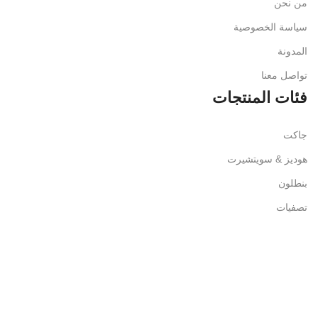
من نحن
سياسة الخصوصية
المدونة
تواصل معنا
فئات المنتجات
جاكت
هوديز & سويتشيرت
بنطلون
تصفيات
كوليكشن الشتاء
أحصل على تجربة تصفح أفضل