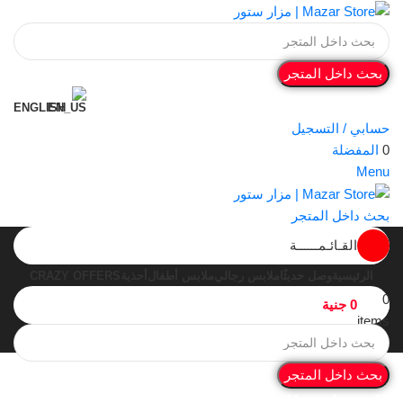
بحث داخل المتجر
ENGLISH
حسابي / التسجيل
0
المفضلة
Menu
بحث داخل المتجر
القـائـمــــــة
الرئيسية
وصل حديثًا
ملابس رجالي
ملابس أطفال
أحذية
CRAZY OFFERS
0
0
جنية
items
بحث داخل المتجر