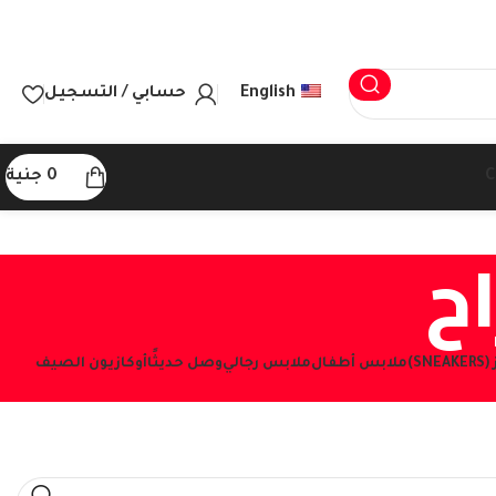
English
حسابي / التسجيل
C
0
جنية
اح
S)
ملابس أطفال
ملابس رجالي
وصل حديثًا
أوكازيون الصيف