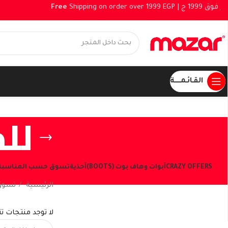
ج
Shipping on order over 1999 EGP |
Free
القـائـمــــــة
للم
CRAZY OFFERS
أبوات وهاف بوت (BOOTS)
أحذية
تسوق حسب المناسبة
الرئيسية
تسوق
شاهد العروض الحالية
لا توجد منتجات ت