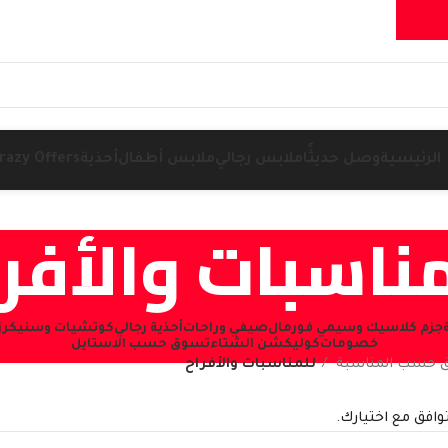
الرئيسية
وصل حديثًا
ملابس رجالي
ملابس أطفال
أحذية
razy Offers
ناسبات والأفر
جزم كلاسيك وسيمي فورمال
صيفي وراحات
أحذية رجالي
كوتشيات وسنيكرز (NEAKERS
خصومات
كوليكشن الشتاء
تسوق حسب الاستايل
 حسب المناسبة
للمناسبات والأفراح
توافق مع اختيارك.