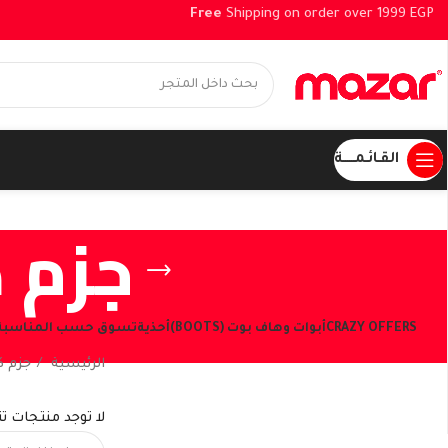
Free
Shipping on order over 199
القـائـمــــــة
جزم 
CRAZY OFFERS
أبوات وهاف بوت (BOOTS)
أحذية
تسوق حسب المناسبة
الرئيسية
جزم 
شاهد العروض الحالية
لا توجد منتجات ت