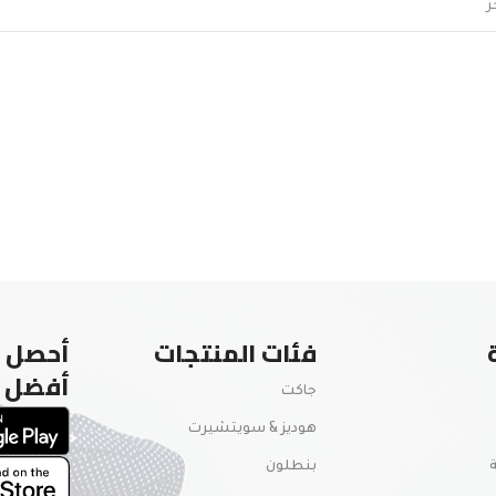
فئات المنتجات
أحصل ع
أفضل
جاكت
هوديز & سويتشيرت
بنطلون