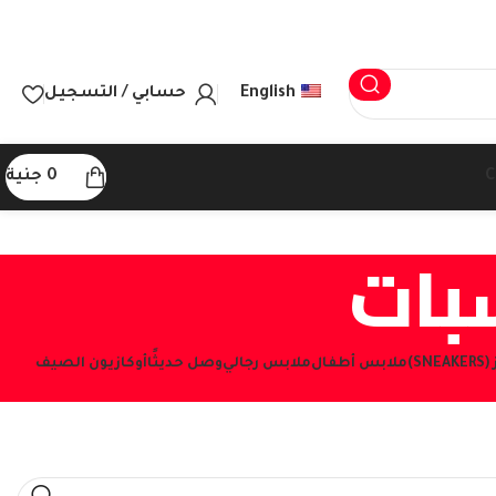
English
حسابي / التسجيل
C
0
جنية
بات
S)
ملابس أطفال
ملابس رجالي
وصل حديثًا
أوكازيون الصيف