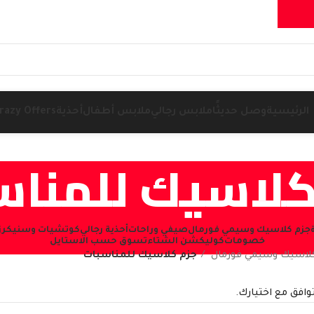
الرئيسية
وصل حديثًا
ملابس رجالي
ملابس أطفال
أحذية
razy Offers
كلاسيك للمناس
جزم كلاسيك وسيمي فورمال
صيفي وراحات
أحذية رجالي
كوتشيات وسنيكرز (NEAKERS
خصومات
كوليكشن الشتاء
تسوق حسب الاستايل
كلاسيك وسيمي فورمال
جزم كلاسيك للمناسبات
توافق مع اختيارك.