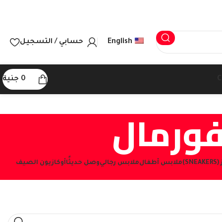
English
حسابي / التسجيل
C
0
جنية
ورمال
S)
ملابس أطفال
ملابس رجالي
وصل حديثًا
أوكازيون الصيف