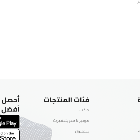
فئات المنتجات
أحصل ع
أفضل
جاكت
هوديز & سويتشيرت
بنطلون