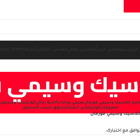
الرئيسية
وصل حديثًا
ملابس رجالي
ملابس أطفال
أحذية
razy Offers
اسيك وسيمي ف
جزم كلاسيك وسيمي فورمال
صيفي وراحات
أحذية رجالي
كوتشيات وسنيكرز (NEAKERS
خصومات
كوليكشن الشتاء
تسوق حسب الاستايل
كلاسيك وسيمي فورمال
توافق مع اختيارك.