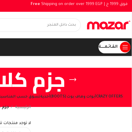
Free
Shipping on order over 1999 EGP |
القـائـمــــــة
جزم كل
CRAZY OFFERS
أبوات وهاف بوت (BOOTS)
أحذية
تسوق حسب المناسبة
الرئيسية
جزم 
شاهد العروض الحالية
لا توجد منتجات ت