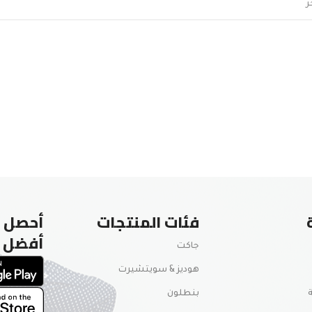
فئات المنتجات
أحصل ع
أفضل
جاكت
هوديز & سويتشيرت
بنطلون