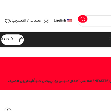
English
حسابي / التسجيل
C
0
جنية
S)
ملابس أطفال
ملابس رجالي
وصل حديثًا
أوكازيون الصيف