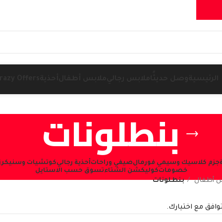
الرئيسية
وصل حديثًا
ملابس رجالي
ملابس أطفال
أحذية
razy Offers
بنطلونات
جزم كلاسيك وسيمي فورمال
صيفي وراحات
أحذية رجالي
كوتشيات وسنيكرز (NEAKERS
خصومات
كوليكشن الشتاء
تسوق حسب الاستايل
س أطفال
بنطلونات
توافق مع اختيارك.