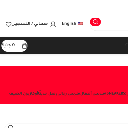
English
حسابي / التسجيل
C
0
جنية
S)
ملابس أطفال
ملابس رجالي
وصل حديثًا
أوكازيون الصيف