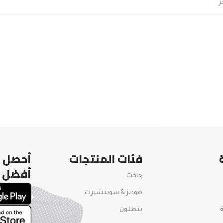
فئات المنتجات
أحصل ع
أفضل
جاكت
هوديز & سويتشيرت
بنطلون