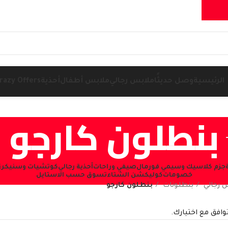
الرئيسية
وصل حديثًا
ملابس رجالي
ملابس أطفال
أحذية
razy Offers
بنطلون كارجو
جزم كلاسيك وسيمي فورمال
صيفي وراحات
أحذية رجالي
كوتشيات وسنيكرز (NEAKERS
خصومات
كوليكشن الشتاء
تسوق حسب الاستايل
 رجالي
بنطلونات
بنطلون كارجو
توافق مع اختيارك.