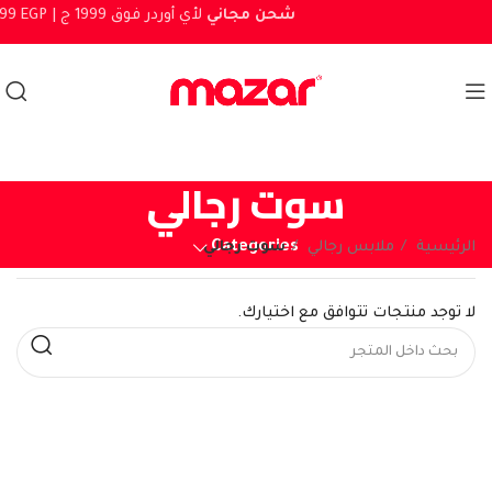
شحن مجاني
لأي أوردر فوق 1999 ج
1999 EGP |
سوت رجالي
Categories
الرئيسية
ملابس رجالي
سوت رجالي
لا توجد منتجات تتوافق مع اختيارك.