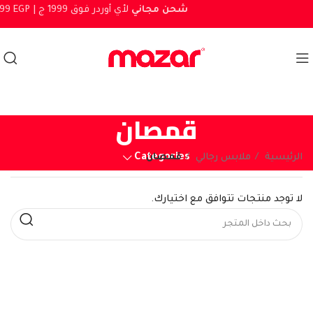
شحن مجاني
لأي أوردر فوق 1999 ج
1999 EGP |
قمصان
Categories
الرئيسية
ملابس رجالي
قمصان
لا توجد منتجات تتوافق مع اختيارك.