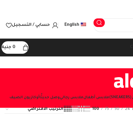
English
حسابي / التسجيل
C
0
جنية
a
S)
ملابس أطفال
ملابس رجالي
وصل حديثًا
أوكازيون الصيف
100
75
50
24