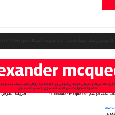
الرئيسية
وصل حديثًا
ملابس رجالي
ملابس أطفال
أحذية
razy Offers
lexander mcque
جزم كلاسيك وسيمي فورمال
صيفي وراحات
أحذية رجالي
كوتشيات وسنيكرز (NEAKERS
خصومات
كوليكشن الشتاء
تسوق حسب الاستايل
حت الوسم “alexander mcqueen”
طريقة العرض
اكوين