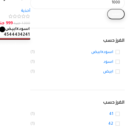
SOLD OUT
الرياضي
أحذية
تصفية
999
جن
1.300
جنية
اسودxابيض
45
44
43
42
41
الفرز حسب
تحديد أحد الخيار
اسودxابيض
(1)
اسود
(1)
ابيض
(1)
الفرز حسب
(1)
41
(1)
42