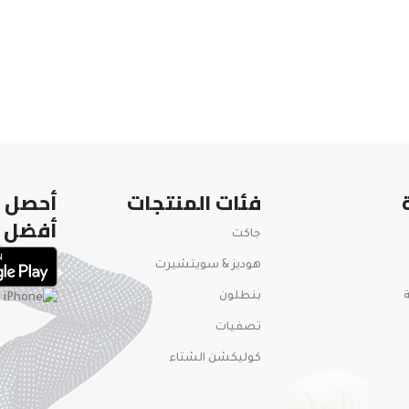
فئات المنتجات
أحصل ع
أفضل
جاكت
هوديز & سويتشيرت
بنطلون
تصفيات
كوليكشن الشتاء